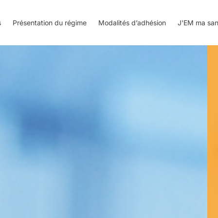
s
Présentation du régime
Modalités d’adhésion
J'EM ma san