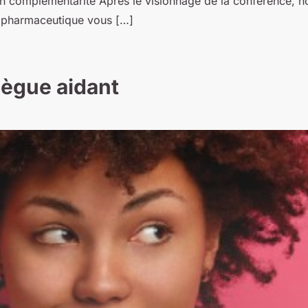
n complémentarité Après le visionnage de la conférence, nou
e pharmaceutique vous […]
llègue aidant