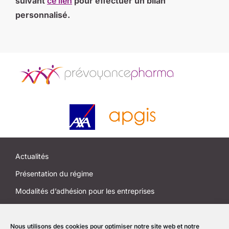
suivant
ce lien
pour effectuer un bilan
personnalisé.
Actualités
Présentation du régime
Modalités d’adhésion pour les entreprises
Modalités d’adhésion pour les salariés et anciens salariés
J’EM ma santé
Nous utilisons des cookies pour optimiser notre site web et notre