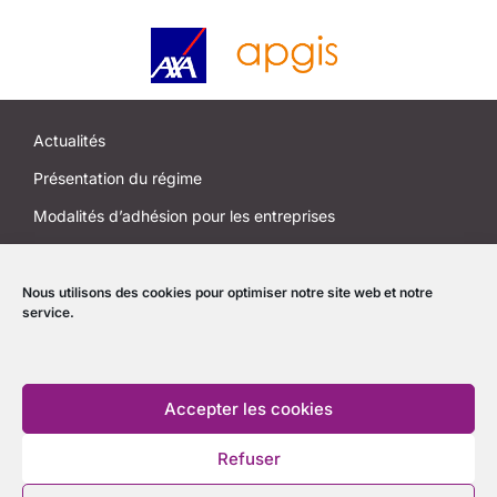
Actualités
Présentation du régime
Modalités d’adhésion pour les entreprises
Modalités d’adhésion pour les salariés et anciens salariés
J’EM ma santé
Nous utilisons des cookies pour optimiser notre site web et notre
service.
Accompagner l’entreprise au quotidien
Informations utiles
Accepter les cookies
Contactez-nous
Refuser