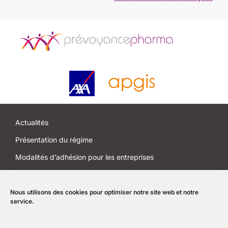
Actualités
Présentation du régime
Modalités d’adhésion pour les entreprises
Modalités d’adhésion pour les salariés et anciens salariés
J’EM ma santé
Nous utilisons des cookies pour optimiser notre site web et notre
service.
Accompagner l’entreprise au quotidien
Informations utiles